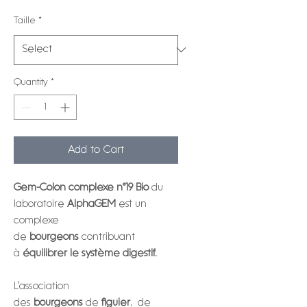
Taille
*
Quantity
*
Add to Cart
Gem-Colon complexe n°19 Bio
du
laboratoire
AlphaGEM
est un
complexe
de
bourgeons
contribuant
à
équilibrer le système digestif.
L'association
des
bourgeons
de
figuier
, de