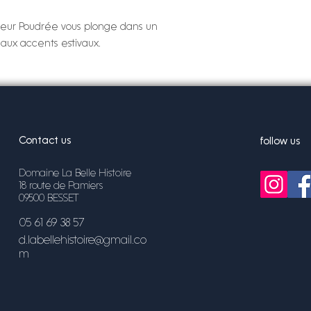
enteur Poudrée vous plonge dans un
aux accents estivaux.
Contact us
follow us
Domaine La Belle Histoire
18 route de Pamiers
09500 BESSET
05 61 69 38 57
d.labellehistoire@gmail.co
m