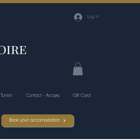
Log In
Turism
Contact - Access
Gift Card
Book your accomodation