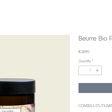
Beurre Bio 
Price
€26.90
Quantity
*
CONSEILS D'UTILISA