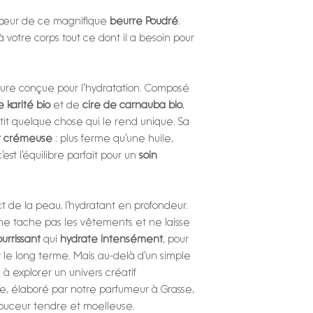
u cœur de ce magnifique
beurre Poudré
.
à votre corps tout ce dont il a besoin pour
ture conçue pour l'hydratation. Composé
 karité bio
et de
cire de carnauba bio
,
it quelque chose qui le rend unique. Sa
et crémeuse
: plus ferme qu’une huile,
est l’équilibre parfait pour un
soin
 de la peau, l’hydratant en profondeur.
l ne tache pas les vêtements et ne laisse
urrissant
qui
hydrate intensément
, pour
 le long terme. Mais au-delà d’un simple
 à explorer un univers créatif
ue, élaboré par notre parfumeur à Grasse,
ouceur tendre et moelleuse.