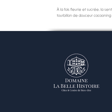
À la fois fleurie et sucrée, la s
tourbillon de douceur cocooning 