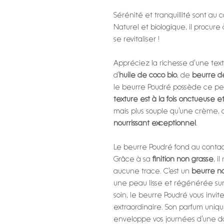
Sérénité et tranquillité sont a
Naturel et biologique, il procure 
se revitaliser !
Appréciez la richesse d'une tex
d’
huile de coco bio
, de
beurre de
le beurre Poudré possède ce pet
texture est à la fois onctueuse 
mais plus souple qu’une crème, c’
nourrissant exceptionnel
.
Le beurre Poudré fond au contact
Grâce à sa
finition non grasse
, i
aucune trace. C’est un
beurre no
une peau lisse et régénérée sur
soin, le beurre Poudré vous invite
extraordinaire. Son parfum uniq
enveloppe vos journées d’une d