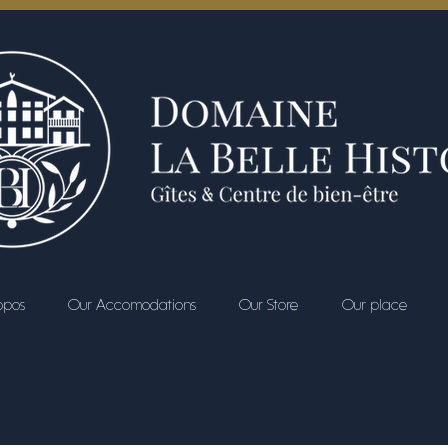
opos
Our Accomodations
Our Store
Our place