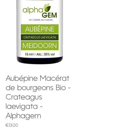
Aubépine Macérat
de bourgeons Bio -
Crateagus
laevigata -
Alphagem
Price
€13.00