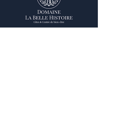
Contact us
Domaine La Belle Histoire
18 route de Pamiers
09500 BESSET
05 61 69 38 57
d.labellehistoire@gmail.com
follow us
Informations