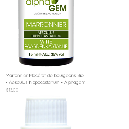
Marronnier Macérat de bourgeons Bio
- Aesculus hippocastanum - Alphagem
Price
€13.00