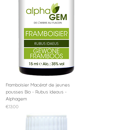
Framboisier Macérat de jeunes
pousses Bio - Rubus ideaus -
Alphagem
Price
€13.00