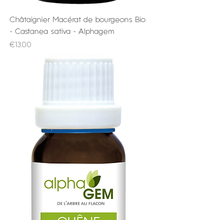
Châtaignier Macérat de bourgeons Bio
- Castanea sativa - Alphagem
Price
€13.00