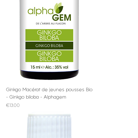
Ginkgo Macérat de jeunes pousses Bio
- Ginkgo biloba - Alphagem
Price
€13.00