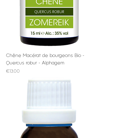
Chêne Macérat de bourgeons Bio -
Quercus robur - Alphagem
Price
€13.00