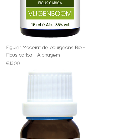
Figuier Macérat de bourgeons Bio -
Ficus carica - Alphagem
Price
€13.00