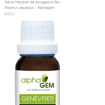
Frêne Macérat de bourgeons Bio -
Fraxinus excelsior - Alphagem
Price
€13.00