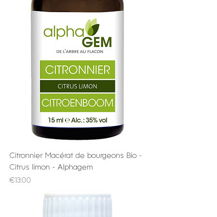
Citronnier Macérat de bourgeons Bio -
Citrus limon - Alphagem
Price
€13.00