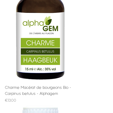
Charme Macérat de bourgeons Bio -
Carpinus betulus - Alphagem
Price
€13.00