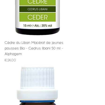
Cèdre du Liban Macérat de jeunes
pousses Bio - Cedrus libani 50 ml -
Alphagem
Price
€24.00