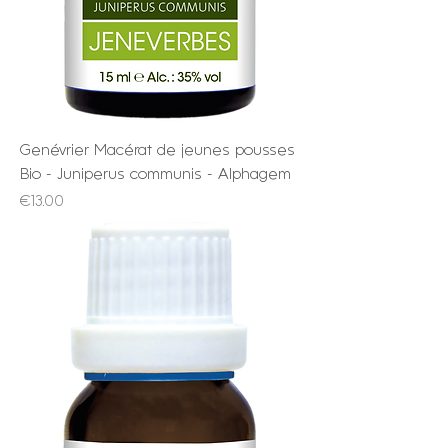
Genévrier Macérat de jeunes pousses
Bio - Juniperus communis - Alphagem
Price
€13.00