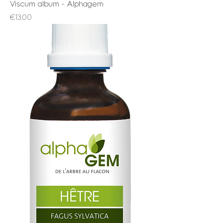
Viscum album - Alphagem
Price
€13.00