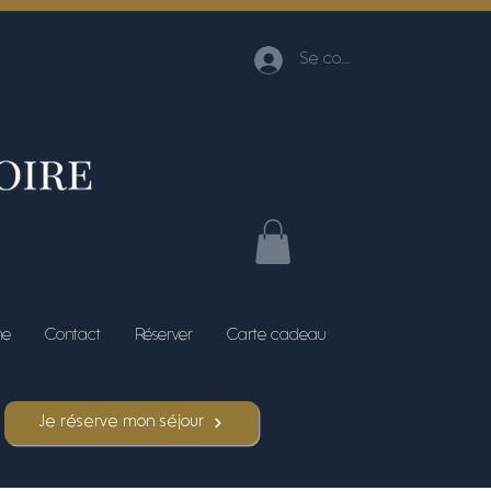
Se connecter
me
Contact
Réserver
Carte cadeau
Je réserve mon séjour