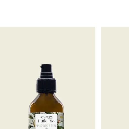
onception à la fabrication tout est made in France avec une qua
 articles