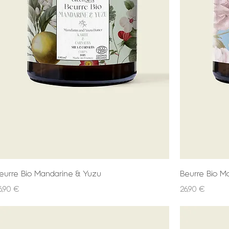
eurre Bio Mandarine & Yuzu
Beurre Bio M
rix
Prix
6,90 €
26,90 €