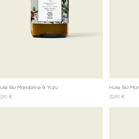
uile Bio Mandarine & Yuzu
Huile Bio Mon
rix
Prix
2,90 €
22,90 €