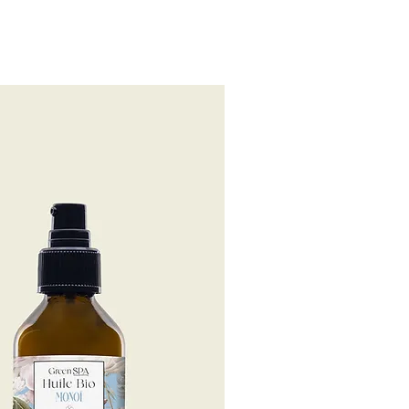
lité exceptionnelle.
Trier par :
Recommandé