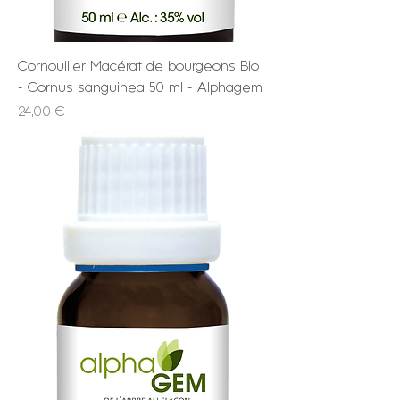
Cornouiller Macérat de bourgeons Bio
- Cornus sanguinea 50 ml - Alphagem
Prix
24,00 €