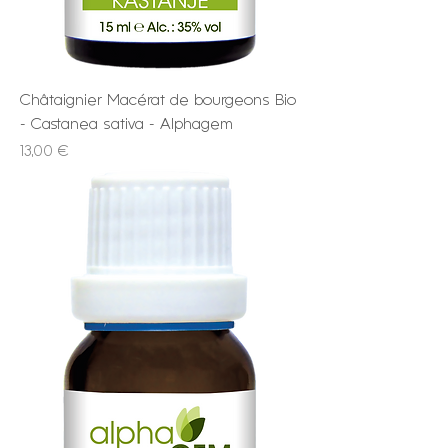
Châtaignier Macérat de bourgeons Bio
- Castanea sativa - Alphagem
Prix
13,00 €