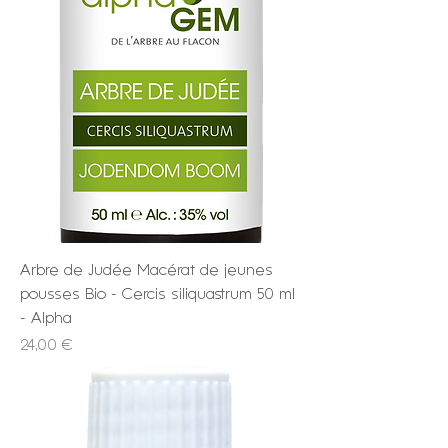
Arbre de Judée Macérat de jeunes
pousses Bio - Cercis siliquastrum 50 ml
- Alpha
Prix
24,00 €