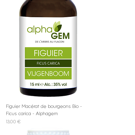
Figuier Macérat de bourgeons Bio -
Ficus carica - Alphagem
Prix
13,00 €