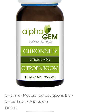
Citronnier Macérat de bourgeons Bio -
Citrus limon - Alphagem
Prix
13,00 €