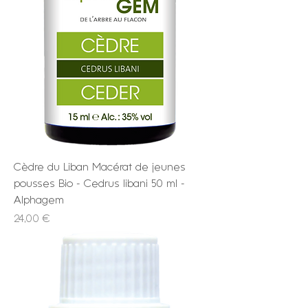
Cèdre du Liban Macérat de jeunes
pousses Bio - Cedrus libani 50 ml -
Alphagem
Prix
24,00 €