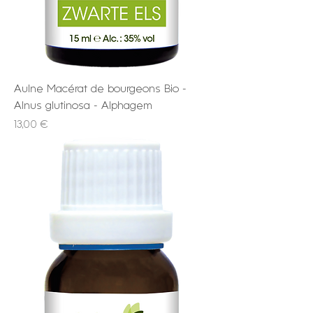
Aulne Macérat de bourgeons Bio -
Alnus glutinosa - Alphagem
Prix
13,00 €