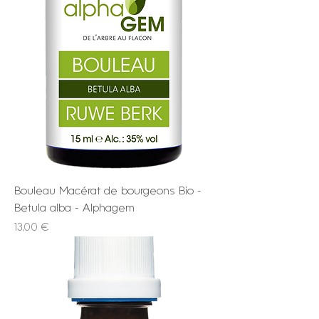
Bouleau Macérat de bourgeons Bio -
Betula alba - Alphagem
Prix
13,00 €