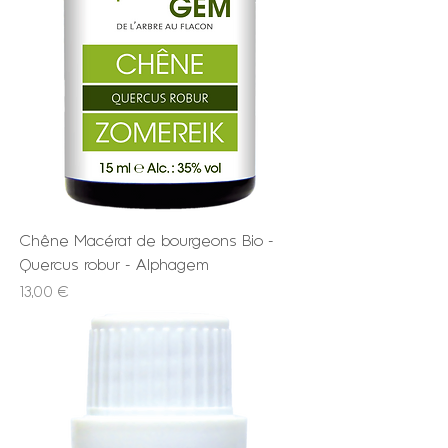
Chêne Macérat de bourgeons Bio -
Quercus robur - Alphagem
Prix
13,00 €