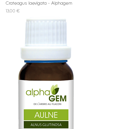
Crateagus laevigata - Alphagem
Prix
13,00 €