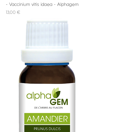
- Vaccinium vitis idaea - Alphagem
Prix
13,00 €