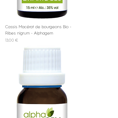
Cassis Macérat de bourgeons Bio -
Ribes nigrum - Alphagem
Prix
13,00 €