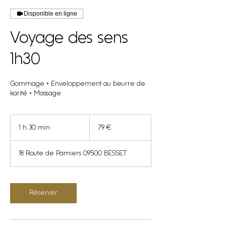
Disponible en ligne
Voyage des sens
1h30
Gommage + Enveloppement au beurre de
karité + Massage
79
euros
1 h 30 min
1
79 €
3
0
18 Route de Pamiers 09500 BESSET
m
i
n
Réserver