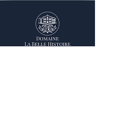
Nous contacter
Domaine La Belle Histoire
18 route de Pamiers
09500 BESSET
05 61 69 38 57
d.labellehistoire@gmail.com
Suivez nous