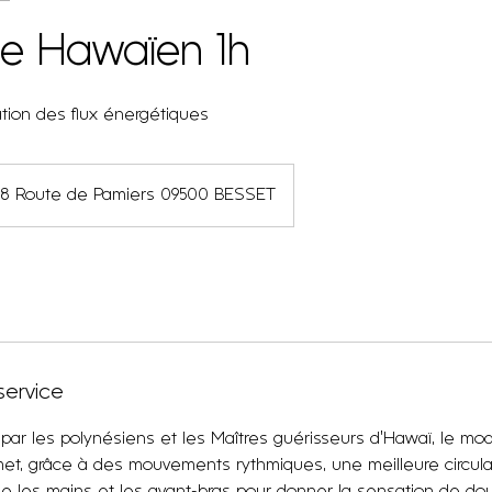
e Hawaïen 1h
ation des flux énergétiques
18 Route de Pamiers 09500 BESSET
service
 par les polynésiens et les Maîtres guérisseurs d’Hawaï, le m
met, grâce à des mouvements rythmiques, une meilleure circulat
ilise les mains et les avant-bras pour donner la sensation de d