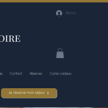
Se connecter
me
Contact
Réserver
Carte cadeau
Je réserve mon séjour