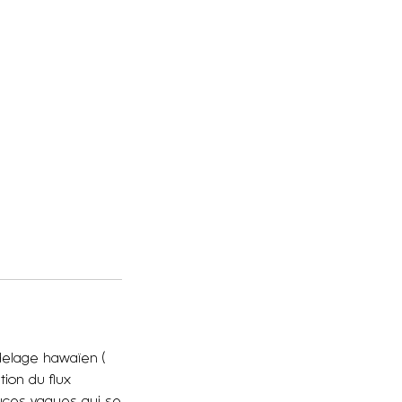
odelage hawaïen (
ion du flux
ouces vagues qui se