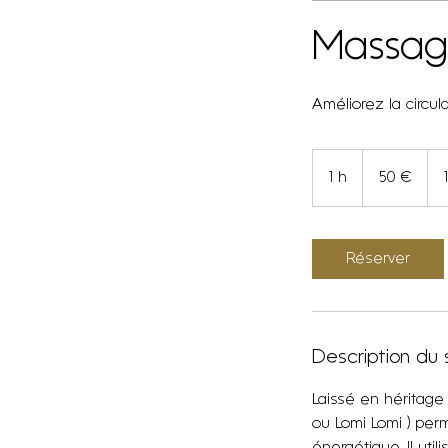
Massag
Améliorez la circul
50
euros
1 h
1
50 €
Réserver
Description du 
Laissé en héritage
ou Lomi Lomi ) per
énergétique. Il ut