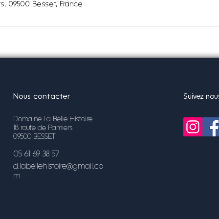
s, 09500 Besset, France
Nous contacter
Suivez nou
Domaine La Belle Histoire
18 route de Pamiers
09500 BESSET
05 61 69 38 57
d.labellehistoire@gmail.co
m