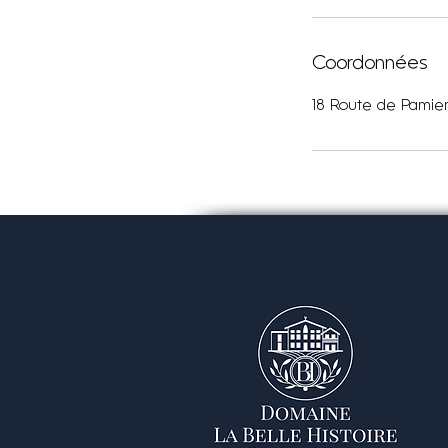
Coordonnées
18 Route de Pamier