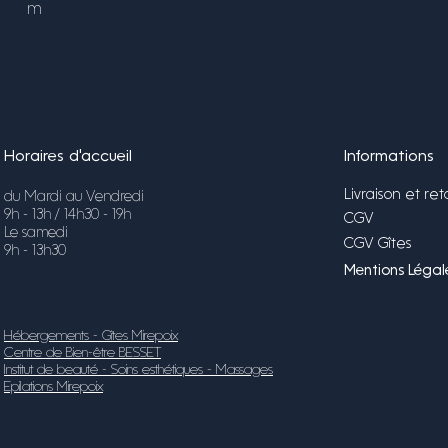
m
Horaires d'accueil
Informations
Livraison et ret
du Mardi au Vendredi
9h - 13h / 14h30 - 19h
CGV
Le samedi
CGV Gîtes
9h - 13h30
Mentions Légale
Hébergements - Gîtes Mirepoix
Centre de Bien-être BESSET
Institut de beauté - Soins esthétiques - Massages
Epilations Mirepoix