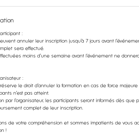
lation
rticipant :
peuvent annuler leur inscription jusqu'à 7 jours avant l'événem
plet sera effectué.
effectuées moins d'une semaine avant l'événement ne donnero
ganisateur :
 réserve le droit d'annuler la formation en cas de force majeure
ants n'est pas atteint.
on par l'organisateur, les participants seront informés dès que p
ursement complet de leur inscription.
ns de votre compréhension et sommes impatients de vous accu
n !