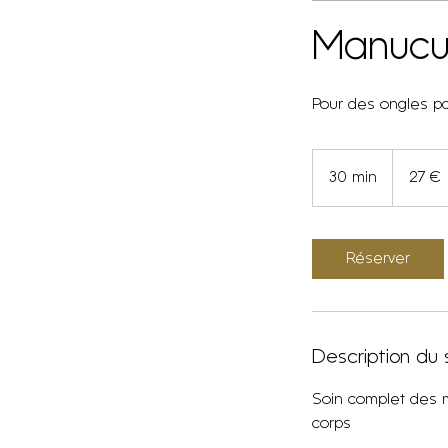
Manucu
Pour des ongles pa
27
euros
30 min
3
27 €
0
m
i
Réserver
n
Description du 
Soin complet des m
corps