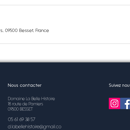
s, 09500 Besset, France
Nous contacter
Suivez nou
Domaine La Belle Histoire
18 route de Pamiers
09500 BESSET
05 61 69 38 57
d.labellehistoire@gmail.co