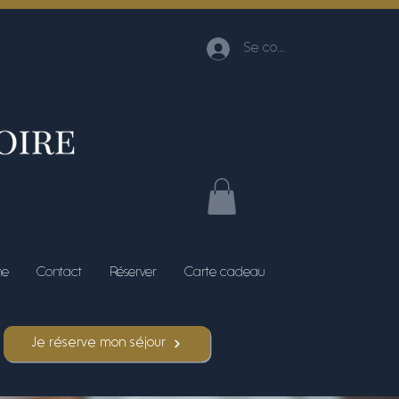
Se connecter
me
Contact
Réserver
Carte cadeau
Je réserve mon séjour