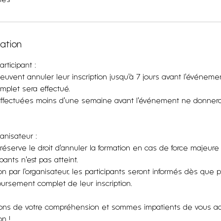
lation
rticipant :
peuvent annuler leur inscription jusqu'à 7 jours avant l'événem
plet sera effectué.
effectuées moins d'une semaine avant l'événement ne donnero
ganisateur :
 réserve le droit d'annuler la formation en cas de force majeure
ants n'est pas atteint.
on par l'organisateur, les participants seront informés dès que p
ursement complet de leur inscription.
ns de votre compréhension et sommes impatients de vous accu
n !