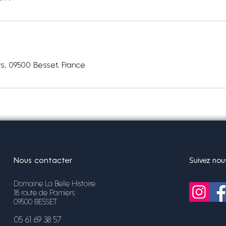
s, 09500 Besset, France
Nous contacter
Suivez nou
Domaine La Belle Histoire
18 route de Pamiers
09500 BESSET
05 61 69 38 57