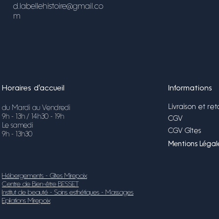
d.labellehistoire@gmail.co
m
Horaires d'accueil
Informations
Livraison et ret
du Mardi au Vendredi
9h - 13h / 14h30 - 19h
CGV
Le samedi
CGV Gîtes
9h - 13h30
Mentions Légale
Hébergements - Gîtes Mirepoix
Centre de Bien-être BESSET
Institut de beauté - Soins esthétiques - Massages
Epilations Mirepoix