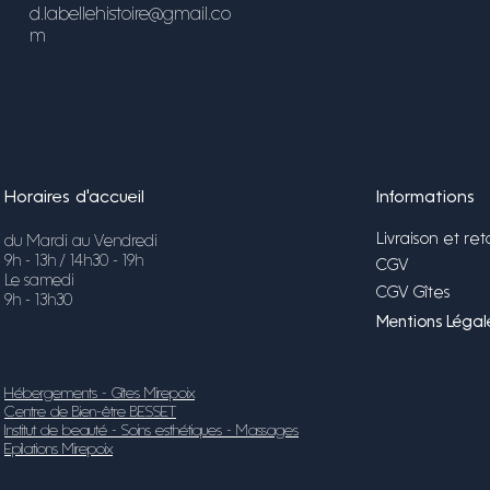
d.labellehistoire@gmail.co
m
Horaires d'accueil
Informations
Livraison et ret
du Mardi au Vendredi
9h - 13h / 14h30 - 19h
CGV
Le samedi
CGV Gîtes
9h - 13h30
Mentions Légale
Hébergements - Gîtes Mirepoix
Centre de Bien-être BESSET
Institut de beauté - Soins esthétiques - Massages
Epilations Mirepoix