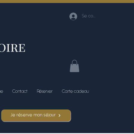
Se connecter
me
Contact
Réserver
Carte cadeau
Je réserve mon séjour