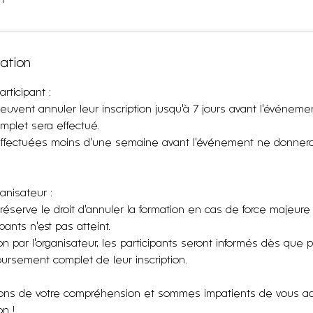
lation
rticipant :
peuvent annuler leur inscription jusqu'à 7 jours avant l'événem
plet sera effectué.
effectuées moins d'une semaine avant l'événement ne donnero
ganisateur :
 réserve le droit d'annuler la formation en cas de force majeure
ants n'est pas atteint.
on par l'organisateur, les participants seront informés dès que p
ursement complet de leur inscription.
ns de votre compréhension et sommes impatients de vous accu
n !