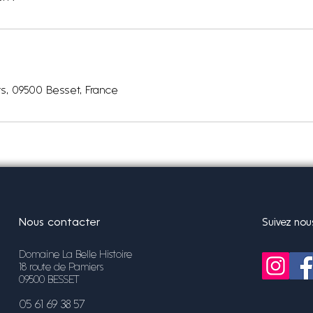
s, 09500 Besset, France
Nous contacter
Suivez nou
Domaine La Belle Histoire
18 route de Pamiers
09500 BESSET
05 61 69 38 57