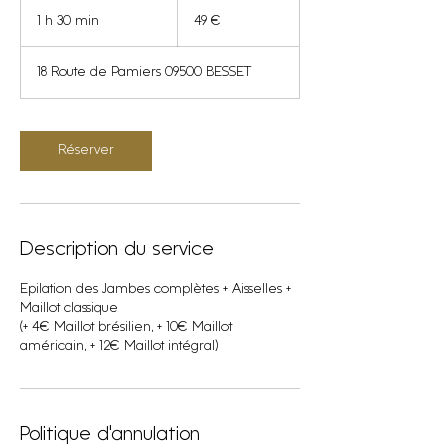
49
euros
1 h 30 min
1
49 €
3
0
18 Route de Pamiers 09500 BESSET
m
i
n
Réserver
Description du service
Epilation des Jambes complètes + Aisselles +
Maillot classique
(+ 4€ Maillot brésilien, + 10€ Maillot
américain, + 12€ Maillot intégral)
Politique d'annulation