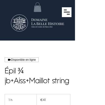
Disponible en ligne
Épil ¾
jb+Aiss+Maillot string
41
euros
1 h
1
€41