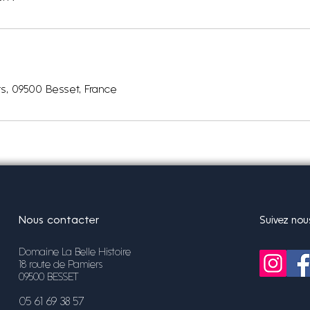
s, 09500 Besset, France
Nous contacter
Suivez nou
Domaine La Belle Histoire
18 route de Pamiers
09500 BESSET
05 61 69 38 57