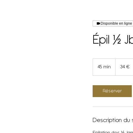
Disponible en ligne
Épil ½ J
34
euros
45 min
4
34 €
5
m
i
Réserver
n
Description du 
Epilation des ½ Jam