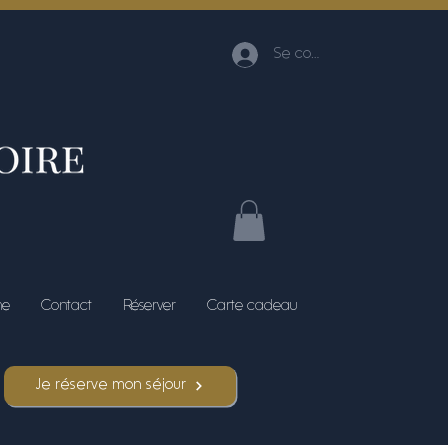
Se connecter
me
Contact
Réserver
Carte cadeau
Je réserve mon séjour