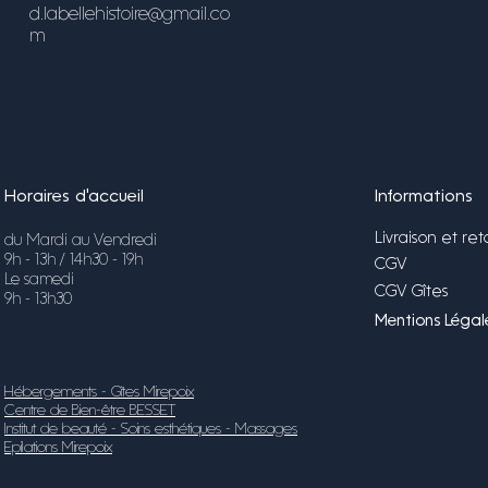
d.labellehistoire@gmail.co
m
Horaires d'accueil
Informations
Livraison et ret
du Mardi au Vendredi
9h - 13h / 14h30 - 19h
CGV
Le samedi
CGV Gîtes
9h - 13h30
Mentions Légale
Hébergements - Gîtes Mirepoix
Centre de Bien-être BESSET
Institut de beauté - Soins esthétiques - Massages
Epilations Mirepoix