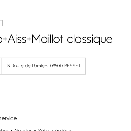
b+Aiss+Maillot classique
18 Route de Pamiers 09500 BESSET
service
bes + Aisselles + Maillot classique