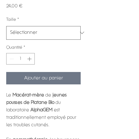
Prix
24,00 €
Taille
*
Quantité
*
Ajouter au panier
Le
Macérat-mère
de
jeunes
pousses de Platane Bio
du
laboratoire
AlphaGEM
est
traditionnellement employé pour
les troubles cutanés.