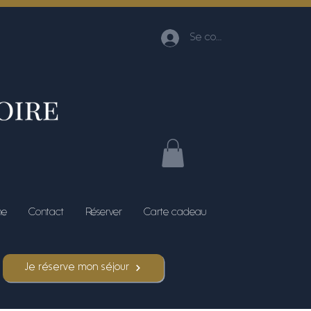
Se connecter
me
Contact
Réserver
Carte cadeau
Je réserve mon séjour