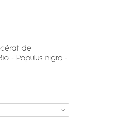
acérat de
io - Populus nigra -