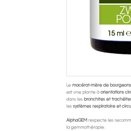
Le
macérat-mère de bourgeons 
est une plante à
orientations cir
dans les
bronchites et trachéite
les
systèmes respiratoire et circu
AlphaGEM
respecte les recomma
la gemmothérapie.