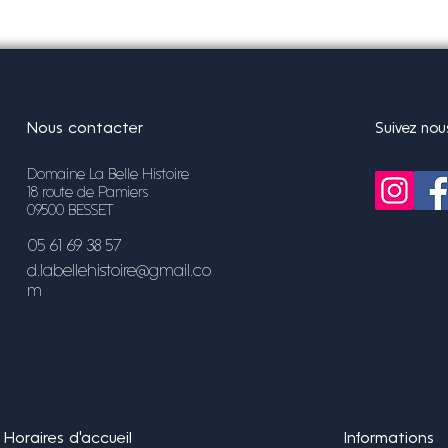
Nous contacter
Suivez nou
Domaine La Belle Histoire
18 route de Pamiers
09500 BESSET
05 61 69 38 57
d.labellehistoire@gmail.co
m
Horaires d'accueil
Informations