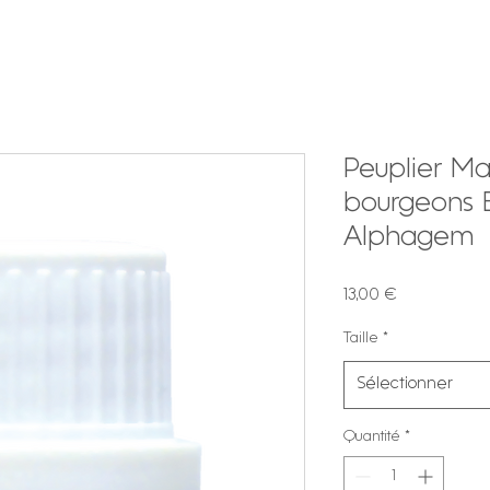
Peuplier M
bourgeons B
Alphagem
Prix
13,00 €
Taille
*
Sélectionner
Quantité
*