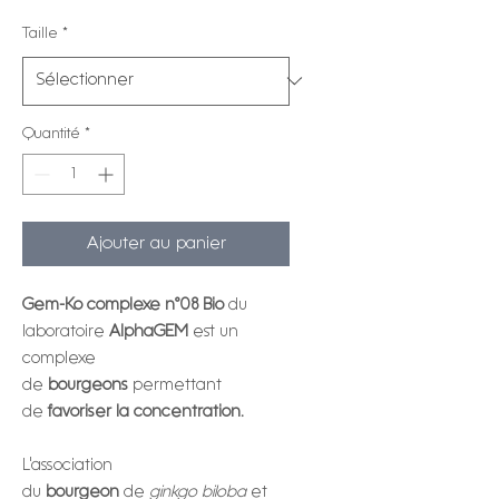
Taille
*
Quantité
*
Ajouter au panier
Gem-Ko complexe n°08 Bio
du
laboratoire
AlphaGEM
est un
complexe
de
bourgeons
permettant
de
favoriser la concentration.
L'association
du
bourgeon
de
ginkgo biloba
et