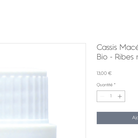
Cassis Mac
Bio - Ribes
Prix
13,00 €
Quantité
*
Aj