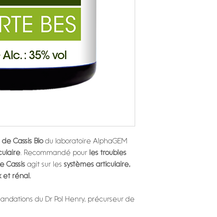
Ces complexes compr
*Produit issu de l'agri
bourgeons seuls ou as
Conditionnement :
essentielles, extraits 
Flacon compte-goutte
complexes ont été c
une physiopathologie,
Les conseils, informa
recommandations du D
indications, posologie
phytembryothérapie 
fournis qu'à titre inform
de Cassis Bio
du laboratoire AlphaGEM
culaire
. Recommandé pour
les troubles
de Cassis
agit sur les
systèmes articulaire,
x et rénal.
ndations du Dr Pol Henry, précurseur de