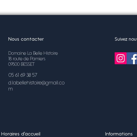
Nous contacter
Suivez nou
Domaine La Belle Histoire
18 route de Pamiers
09500 BESSET
05 61 69 38 57
d.labellehistoire@gmail.co
m
Horaires d'accueil
Informations