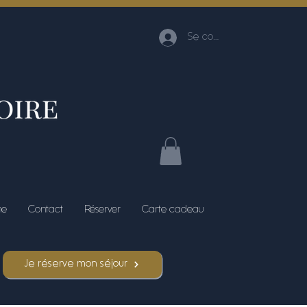
Se connecter
me
Contact
Réserver
Carte cadeau
Je réserve mon séjour