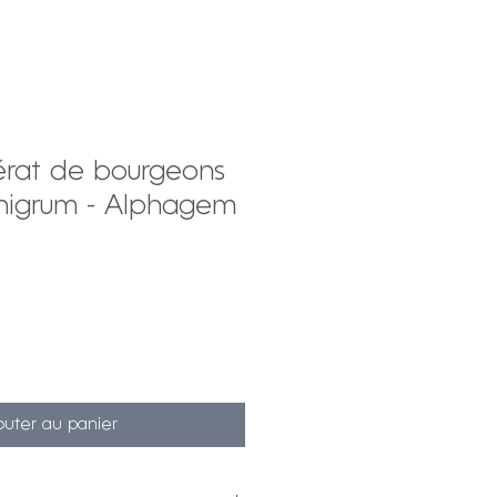
érat de bourgeons
 nigrum - Alphagem
outer au panier