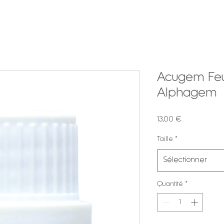
Acugem Feu 
Alphagem
Prix
13,00 €
Taille
*
Sélectionner
Quantité
*