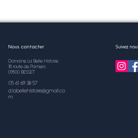
Nous contacter
Suivez nou
Domaine La Belle Histoire
18 route de Pamiers
09500 BESSET
05 61 69 38 57
d.labellehistoire@gmail.co
m