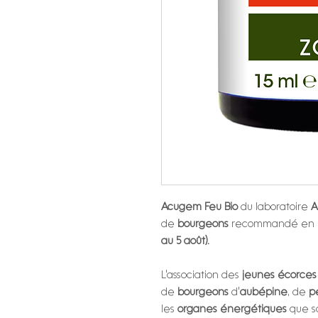
Acugem Feu Bio
du laboratoire
A
de
bourgeons
recommandé en
au 5 août).
L'association des
jeunes
écorces
de
bourgeons
d'
aubépine
, de
pe
les
organes énergétiques
que s