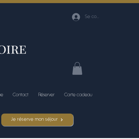
Se connecter
me
Contact
Réserver
Carte cadeau
Je réserve mon séjour